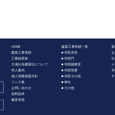
HOME
建築工事実績一覧
新
建築工事実績
■ 寺院本堂
お
工事経歴表
■ 寺院門
社
大浦社寺建築社について
■ 寺院鐘楼堂
メ
求人案内
■ 寺院塔婆
寺
個人情報保護方針
■ 寺院その他
サ
リンク集
■ 神社
お問い合わせ
■ その他
資料請求
概算見積