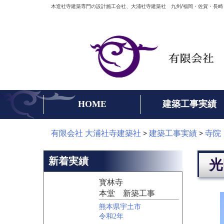
Skip
木造社寺建築専門の設計施工会社、大浦社寺建築社 九州/福岡・佐賀・長崎
to
content
HOME
建築工事実績
有限会社 大浦社寺建築社
>
建築工事実績
>
寺院
新着実績
光
寳林寺
本堂 新築工事
熊本県宇土市
令和2年