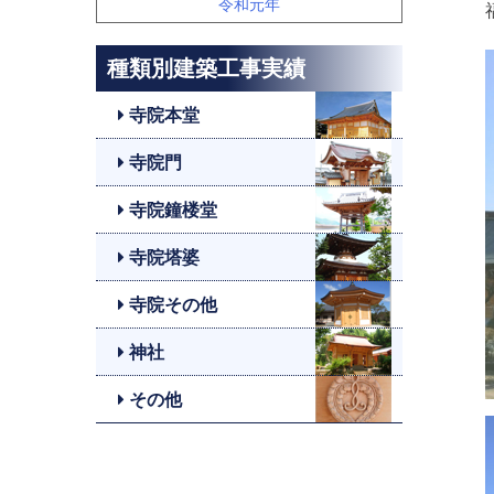
令和元年
種類別建築工事実績
寺院本堂
寺院門
寺院鐘楼堂
寺院塔婆
寺院その他
神社
その他