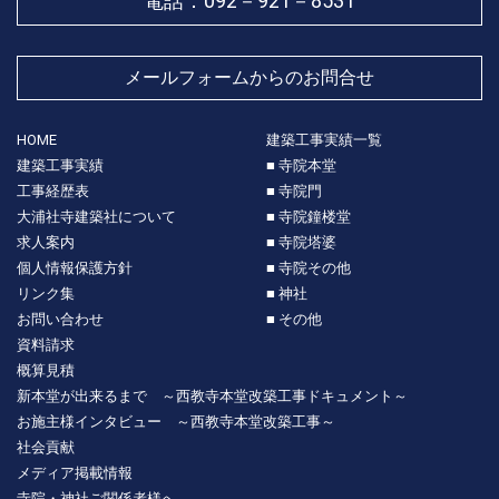
電話：
092－921－8531
メールフォームからのお問合せ
HOME
建築工事実績一覧
建築工事実績
■ 寺院本堂
工事経歴表
■ 寺院門
大浦社寺建築社について
■ 寺院鐘楼堂
求人案内
■ 寺院塔婆
個人情報保護方針
■ 寺院その他
リンク集
■ 神社
お問い合わせ
■ その他
資料請求
概算見積
新本堂が出来るまで ～西教寺本堂改築工事ドキュメント～
お施主様インタビュー ～西教寺本堂改築工事～
社会貢献
メディア掲載情報
寺院・神社ご関係者様へ