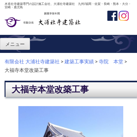
Skip
木造社寺建築専門の設計施工会社、大浦社寺建築社 九州/福岡・佐賀・長崎・熊本・大分・
宮崎・鹿児島
to
content
メニュー
有限会社 大浦社寺建築社
>
建築工事実績
>
寺院 本堂
>
大福寺本堂改築工事
大福寺本堂改築工事