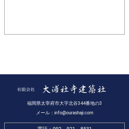
福岡県太宰府市大字北谷344番地の3
メール：info@ourashaji.com
電話：
092－921－8531