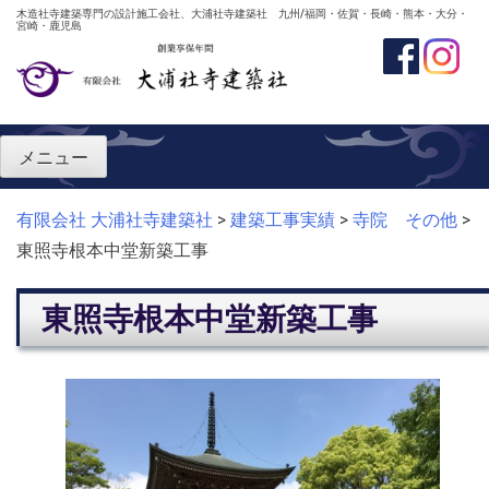
Skip
木造社寺建築専門の設計施工会社、大浦社寺建築社 九州/福岡・佐賀・長崎・熊本・大分・
宮崎・鹿児島
to
content
メニュー
有限会社 大浦社寺建築社
>
建築工事実績
>
寺院 その他
>
東照寺根本中堂新築工事
東照寺根本中堂新築工事